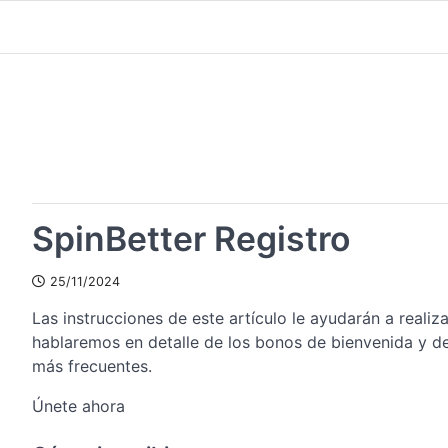
Skip
to
content
SpinBetter Registro
25/11/2024
Las instrucciones de este artículo le ayudarán a realiz
hablaremos en detalle de los bonos de bienvenida y de
más frecuentes.
Únete ahora