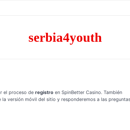
serbia4youth
ar el proceso de
registro
en SpinBetter Casino. También
 la versión móvil del sitio y responderemos a las pregunta