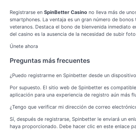
Registrarse en
SpinBetter Casino
no lleva más de uno
smartphones. La ventaja es un gran número de bonos 
veteranos. Destaca el bono de bienvenida inmediato en
del casino es la ausencia de la necesidad de subir fot
Únete ahora
Preguntas más frecuentes
¿Puedo registrarme en Spinbetter desde un dispositiv
Por supuesto. El sitio web de Spinbetter es compatibl
aplicación para una experiencia de registro aún más fl
¿Tengo que verificar mi dirección de correo electrónic
Sí, después de registrarse, Spinbetter le enviará un en
haya proporcionado. Debe hacer clic en este enlace par