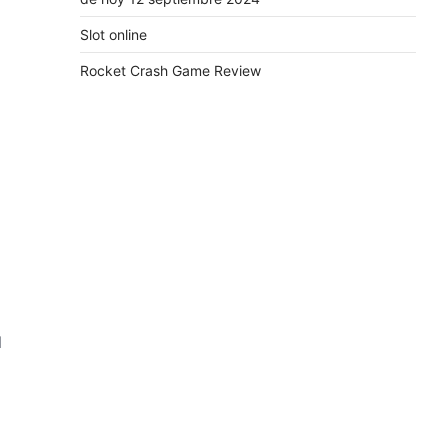
Slot online
Rocket Crash Game Review
l