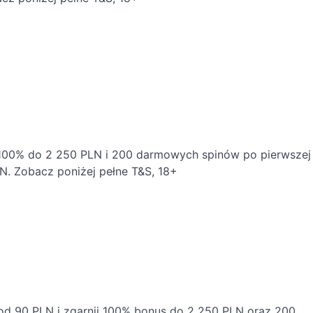
s 100% do 2 250 PLN i 200 darmowych spinów po pierwszej
. Zobacz poniżej pełne T&S, 18+
od 90 PLN i zgarnij 100% bonus do 2 250 PLN oraz 200