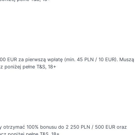
00 EUR za pierwszą wpłatę (min. 45 PLN / 10 EUR). Muszą
z poniżej pełne T&S, 18+
 aby otrzymać 100% bonusu do 2 250 PLN / 500 EUR oraz
cz poniżej pełne T&S, 18+