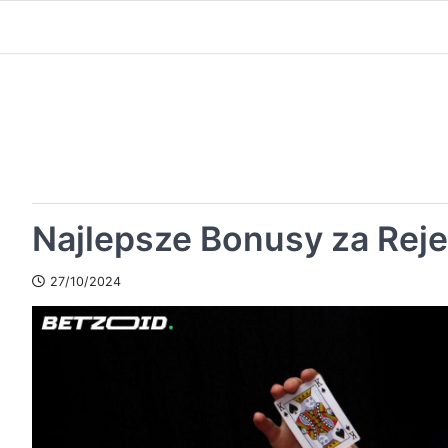
Skip
to
content
Najlepsze Bonusy za Reje
27/10/2024