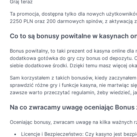
Graj teraz
Ta promocja, dostępna tylko dla nowych użytkowników,
2250 PLN oraz 200 darmowych spinów, z aktywacją z p
Co to są bonusy powitalne w kasynach on
Bonus powitalny, to taki prezent od kasyna online dl
dodatkowa gotówka do gry czy bonus od depozytu. Czyl
siebie dodatkowe środki. Dzięki temu masz więcej oka
Sam korzystałem z takich bonusów, kiedy zaczynałem 
sprawdzić różne gry i funkcje kasyna, nie martwiąc się
zawsze warto przeczytać regulamin, żeby wiedzieć, 
Na co zwracamy uwagę oceniając Bonus z
Oceniając bonusy, zwracam uwagę na kilka ważnych r
Licencje i Bezpieczeństwo: Czy kasyno jest bezpi