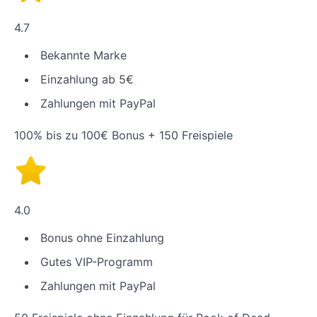
4.7
Bekannte Marke
Einzahlung ab 5€
Zahlungen mit PayPal
100% bis zu 100€ Bonus + 150 Freispiele
4.0
Bonus ohne Einzahlung
Gutes VIP-Programm
Zahlungen mit PayPal