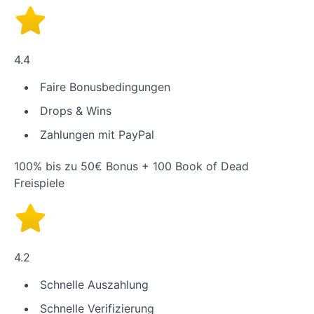
4.4
Faire Bonusbedingungen
Drops & Wins
Zahlungen mit PayPal
100% bis zu 50€ Bonus + 100 Book of Dead
Freispiele
4.2
Schnelle Auszahlung
Schnelle Verifizierung