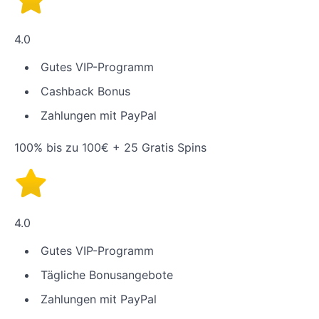
4.0
Gutes VIP-Programm
Cashback Bonus
Zahlungen mit PayPal
100% bis zu 100€ + 25 Gratis Spins
4.0
Gutes VIP-Programm
Tägliche Bonusangebote
Zahlungen mit PayPal