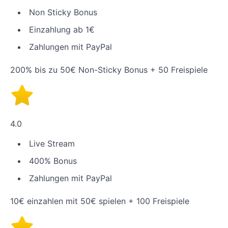
Non Sticky Bonus
Einzahlung ab 1€
Zahlungen mit PayPal
200% bis zu 50€ Non-Sticky Bonus + 50 Freispiele
4.0
Live Stream
400% Bonus
Zahlungen mit PayPal
10€ einzahlen mit 50€ spielen + 100 Freispiele