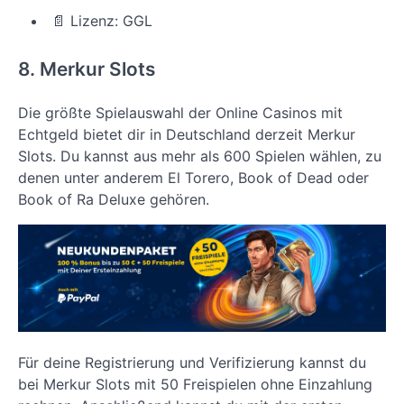
📄 Lizenz: GGL
8. Merkur Slots
Die größte Spielauswahl der Online Casinos mit
Echtgeld bietet dir in Deutschland derzeit Merkur
Slots. Du kannst aus mehr als 600 Spielen wählen, zu
denen unter anderem El Torero, Book of Dead oder
Book of Ra Deluxe gehören.
Für deine Registrierung und Verifizierung kannst du
bei Merkur Slots mit 50 Freispielen ohne Einzahlung