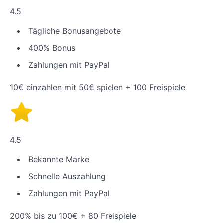
4.5
Tägliche Bonusangebote
400% Bonus
Zahlungen mit PayPal
10€ einzahlen mit 50€ spielen + 100 Freispiele
4.5
Bekannte Marke
Schnelle Auszahlung
Zahlungen mit PayPal
200% bis zu 100€ + 80 Freispiele