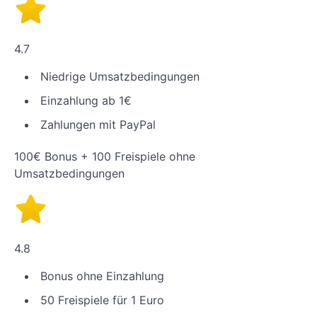
4.7
Niedrige Umsatzbedingungen
Einzahlung ab 1€
Zahlungen mit PayPal
100€ Bonus + 100 Freispiele ohne
Umsatzbedingungen
4.8
Bonus ohne Einzahlung
50 Freispiele für 1 Euro