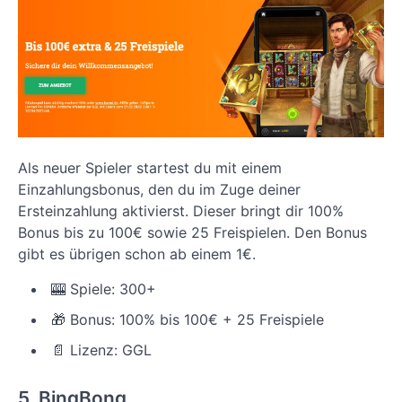
Als neuer Spieler startest du mit einem
Einzahlungsbonus, den du im Zuge deiner
Ersteinzahlung aktivierst. Dieser bringt dir 100%
Bonus bis zu 100€ sowie 25 Freispielen. Den Bonus
gibt es übrigen schon ab einem 1€.
🎰 Spiele: 300+
🎁 Bonus: 100% bis 100€ + 25 Freispiele
📄 Lizenz: GGL
5. BingBong