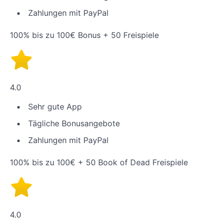
Zahlungen mit PayPal
100% bis zu 100€ Bonus + 50 Freispiele
4.0
Sehr gute App
Tägliche Bonusangebote
Zahlungen mit PayPal
100% bis zu 100€ + 50 Book of Dead Freispiele
4.0