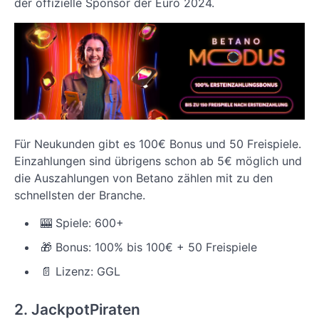
der offizielle Sponsor der Euro 2024.
Für Neukunden gibt es 100€ Bonus und 50 Freispiele.
Einzahlungen sind übrigens schon ab 5€ möglich und
die Auszahlungen von Betano zählen mit zu den
schnellsten der Branche.
🎰 Spiele: 600+
🎁 Bonus: 100% bis 100€ + 50 Freispiele
📄 Lizenz: GGL
2. JackpotPiraten