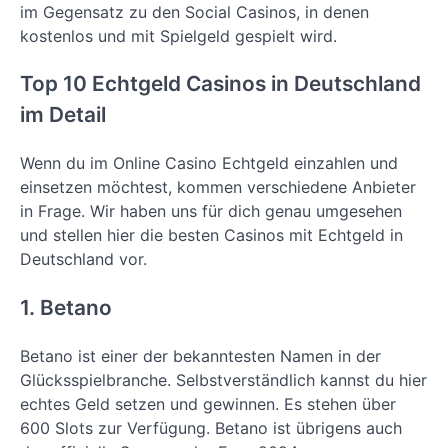
im Gegensatz zu den Social Casinos, in denen
kostenlos und mit Spielgeld gespielt wird.
Top 10 Echtgeld Casinos in Deutschland
im Detail
Wenn du im Online Casino Echtgeld einzahlen und
einsetzen möchtest, kommen verschiedene Anbieter
in Frage. Wir haben uns für dich genau umgesehen
und stellen hier die besten Casinos mit Echtgeld in
Deutschland vor.
1. Betano
Betano ist einer der bekanntesten Namen in der
Glücksspielbranche. Selbstverständlich kannst du hier
echtes Geld setzen und gewinnen. Es stehen über
600 Slots zur Verfügung. Betano ist übrigens auch