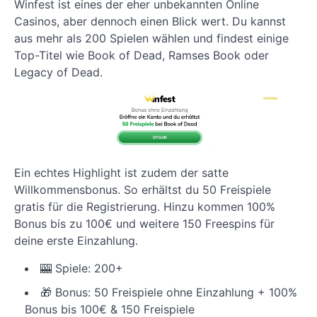
Winfest ist eines der eher unbekannten Online
Casinos, aber dennoch einen Blick wert. Du kannst
aus mehr als 200 Spielen wählen und findest einige
Top-Titel wie Book of Dead, Ramses Book oder
Legacy of Dead.
Ein echtes Highlight ist zudem der satte
Willkommensbonus. So erhältst du 50 Freispiele
gratis für die Registrierung. Hinzu kommen 100%
Bonus bis zu 100€ und weitere 150 Freespins für
deine erste Einzahlung.
🎰 Spiele: 200+
🎁 Bonus: 50 Freispiele ohne Einzahlung + 100%
Bonus bis 100€ & 150 Freispiele