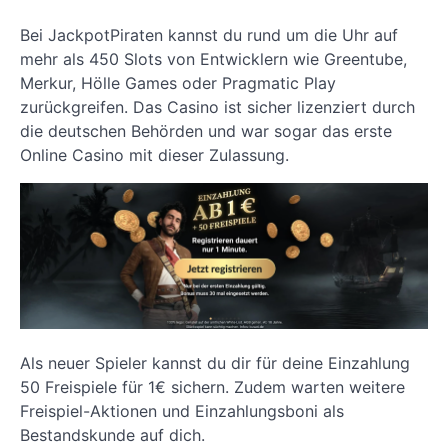
Bei JackpotPiraten kannst du rund um die Uhr auf
mehr als 450 Slots von Entwicklern wie Greentube,
Merkur, Hölle Games oder Pragmatic Play
zurückgreifen. Das Casino ist sicher lizenziert durch
die deutschen Behörden und war sogar das erste
Online Casino mit dieser Zulassung.
Als neuer Spieler kannst du dir für deine Einzahlung
50 Freispiele für 1€ sichern. Zudem warten weitere
Freispiel-Aktionen und Einzahlungsboni als
Bestandskunde auf dich.