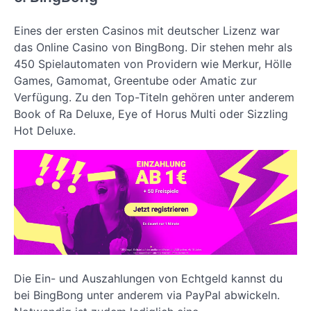
Eines der ersten Casinos mit deutscher Lizenz war
das Online Casino von BingBong. Dir stehen mehr als
450 Spielautomaten von Providern wie Merkur, Hölle
Games, Gamomat, Greentube oder Amatic zur
Verfügung. Zu den Top-Titeln gehören unter anderem
Book of Ra Deluxe, Eye of Horus Multi oder Sizzling
Hot Deluxe.
Die Ein- und Auszahlungen von Echtgeld kannst du
bei BingBong unter anderem via PayPal abwickeln.