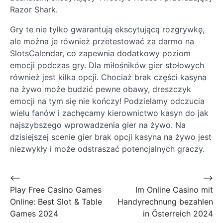
Razor Shark.
Gry te nie tylko gwarantują ekscytującą rozgrywkę,
ale można je również przetestować za darmo na
SlotsCalendar, co zapewnia dodatkowy poziom
emocji podczas gry. Dla miłośników gier stołowych
również jest kilka opcji. Chociaż brak części kasyna
na żywo może budzić pewne obawy, dreszczyk
emocji na tym się nie kończy! Podzielamy odczucia
wielu fanów i zachęcamy kierownictwo kasyn do jak
najszybszego wprowadzenia gier na żywo. Na
dzisiejszej scenie gier brak opcji kasyna na żywo jest
niezwykły i może odstraszać potencjalnych graczy.
Post
⟵
⟶
Play Free Casino Games
Im Online Casino mit
navigation
Online: Best Slot & Table
Handyrechnung bezahlen
Games 2024
in Österreich 2024