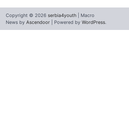
Copyright © 2026
serbia4youth
| Macro
News by
Ascendoor
| Powered by
WordPress
.