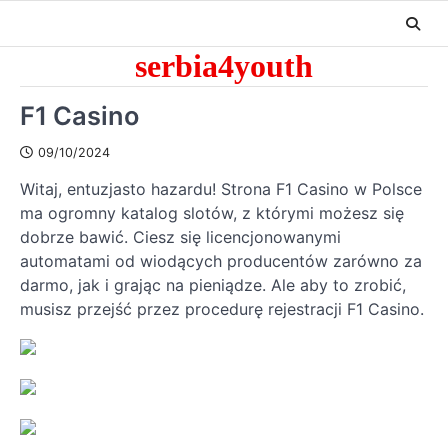
Skip
to
content
serbia4youth
F1 Casino
09/10/2024
Witaj, entuzjasto hazardu! Strona F1 Casino w Polsce
ma ogromny katalog slotów, z którymi możesz się
dobrze bawić. Ciesz się licencjonowanymi
automatami od wiodących producentów zarówno za
darmo, jak i grając na pieniądze. Ale aby to zrobić,
musisz przejść przez procedurę rejestracji F1 Casino.