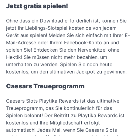
Jetzt gratis spielen!
Ohne dass ein Download erforderlich ist, können Sie
jetzt Ihr Lieblings-Slotspiel kostenlos von jedem
Gerät aus spielen! Melden Sie sich einfach mit Ihrer E-
Mail-Adresse oder Ihrem Facebook-Konto an und
spielen Sie! Entdecken Sie den Nervenkitzel ohne
Hektik! Sie müssen nicht mehr bezahlen, um
unterhalten zu werden! Spielen Sie noch heute
kostenlos, um den ultimativen Jackpot zu gewinnen!
Caesars Treueprogramm
Caesars Slots Playtika Rewards ist das ultimative
Treueprogramm, das Sie kontinuierlich für das
Spielen belohnt! Der Beitritt zu Playtika Rewards ist
kostenlos und Ihre Mitgliedschaft erfolgt
automatisch! Jedes Mal, wenn Sie Caesars Slots