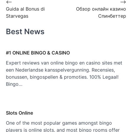
Post
⟵
⟶
Guida al Bonus di
Обзор онлайн казино
navigation
Starvegas
Спинбеттер
Best News
#1 ONLINE BINGO & CASINO
Expert reviews van online bingo en casino sites met
een Nederlandse kansspelvergunning. Recensies,
bonussen, bingospellen & promoties. 100% Legaal!
Bingo…
Slots Online
One of the most popular games amongst bingo
players is online slots, and most bingo rooms offer