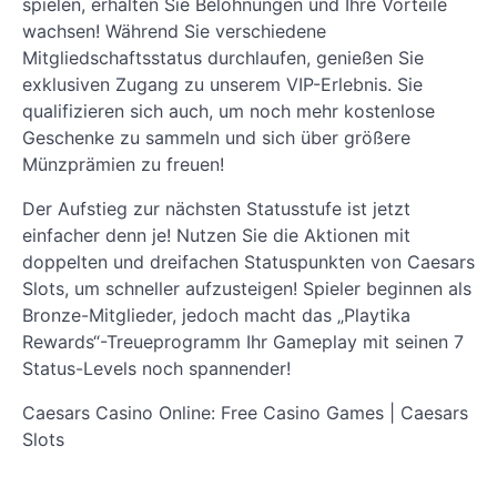
spielen, erhalten Sie Belohnungen und Ihre Vorteile
wachsen! Während Sie verschiedene
Mitgliedschaftsstatus durchlaufen, genießen Sie
exklusiven Zugang zu unserem VIP-Erlebnis. Sie
qualifizieren sich auch, um noch mehr kostenlose
Geschenke zu sammeln und sich über größere
Münzprämien zu freuen!
Der Aufstieg zur nächsten Statusstufe ist jetzt
einfacher denn je! Nutzen Sie die Aktionen mit
doppelten und dreifachen Statuspunkten von Caesars
Slots, um schneller aufzusteigen! Spieler beginnen als
Bronze-Mitglieder, jedoch macht das „Playtika
Rewards“-Treueprogramm Ihr Gameplay mit seinen 7
Status-Levels noch spannender!
Caesars Casino Online: Free Casino Games | Caesars
Slots