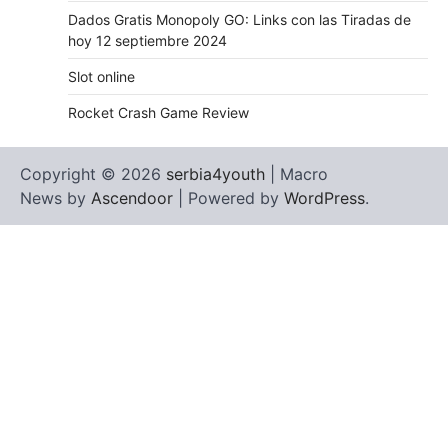
Dados Gratis Monopoly GO: Links con las Tiradas de
hoy 12 septiembre 2024
Slot online
Rocket Crash Game Review
Copyright © 2026
serbia4youth
| Macro
News by
Ascendoor
| Powered by
WordPress
.