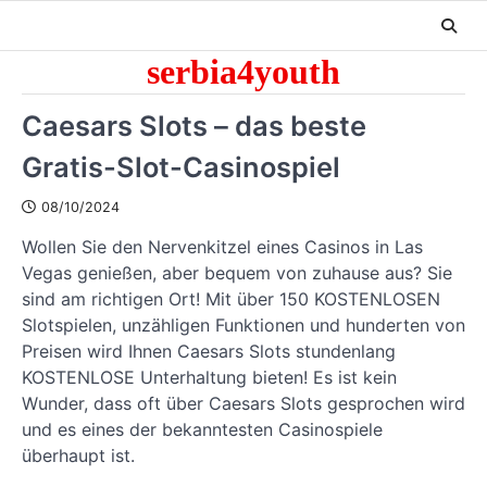
Skip
to
content
serbia4youth
Caesars Slots – das beste
Gratis-Slot-Casinospiel
08/10/2024
Wollen Sie den Nervenkitzel eines Casinos in Las
Vegas genießen, aber bequem von zuhause aus? Sie
sind am richtigen Ort! Mit über 150 KOSTENLOSEN
Slotspielen, unzähligen Funktionen und hunderten von
Preisen wird Ihnen Caesars Slots stundenlang
KOSTENLOSE Unterhaltung bieten! Es ist kein
Wunder, dass oft über Caesars Slots gesprochen wird
und es eines der bekanntesten Casinospiele
überhaupt ist.